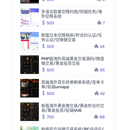
多语言欧美空降约炮/同城任务/海
外空降系统
500
7
新版日本空降相亲/秒合约认证/任
务认证/空降微交易
500
64
PHP版海外高端黄金交易源码/微盘
微交易/黄金投资交易
500
85
高端海外音乐抢单刷单系统/连单卡
单/前端uniapp
500
62
新版海外黄金微交易/黄金秒合约交
易/黄金投资/前端VUE
700
88
新版农产品微交易系统/PC自适应/