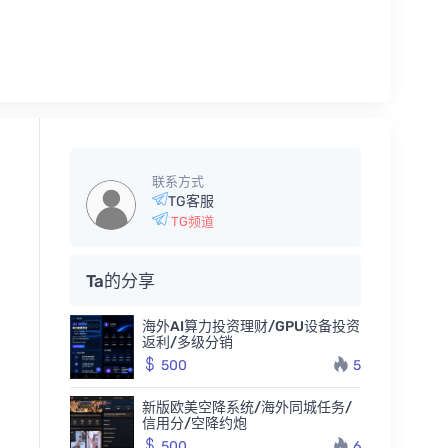
联系方式
TG客服
TG频道
Ta的分享
海外AI算力投资理财/GPU设备投资
返利/多级分销
500
5
新版欧美空降系统/海外同城任务/
信用分/空降约炮
500
6