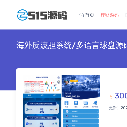
首页
理财源码
海外反波胆系统/多语言球盘源
30
更新：
20