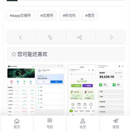
#dapp交易所
#交易所
#秒合约
#借贷
您可能还喜欢
首页
导航
会员
客服
新UI海外综合盘交易所/股
多语言PC/H5版st7交易所/