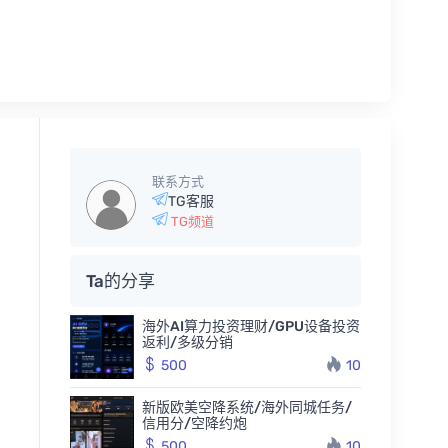
联系方式
TG客服
TG频道
Ta的分享
海外AI算力投资理财/GPU设备投资
返利/多级分销
500
10
新版欧美空降系统/海外同城任务/
信用分/空降约炮
500
10