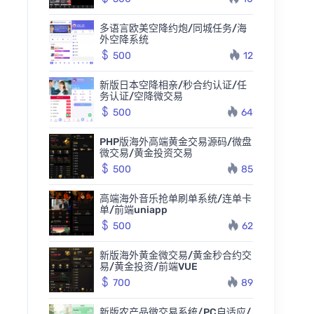
多语言欧美空降约炮/同城任务/海
外空降系统
500
12
新版日本空降相亲/秒合约认证/任
务认证/空降微交易
500
64
PHP版海外高端黄金交易源码/微盘
微交易/黄金投资交易
500
85
高端海外音乐抢单刷单系统/连单卡
单/前端uniapp
500
62
新版海外黄金微交易/黄金秒合约交
易/黄金投资/前端VUE
700
89
新版农产品微交易系统/PC自适应/