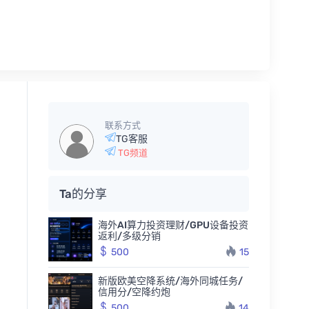
联系方式
TG客服
TG频道
Ta的分享
海外AI算力投资理财/GPU设备投资
返利/多级分销
500
15
新版欧美空降系统/海外同城任务/
信用分/空降约炮
500
14