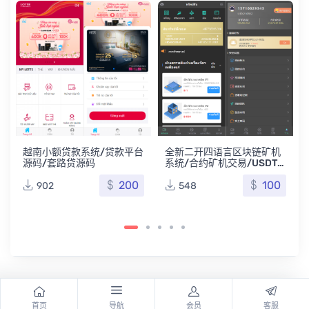
海
越南小额贷款系统/贷款平台
全新二开四语言区块链矿机
源码/套路贷源码
系统/合约矿机交易/USDT
数字钱包
200
100
902
548
首页
导航
会员
客服